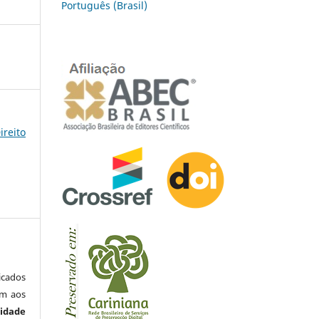
Português (Brasil)
reito
icados
em aos
sidade