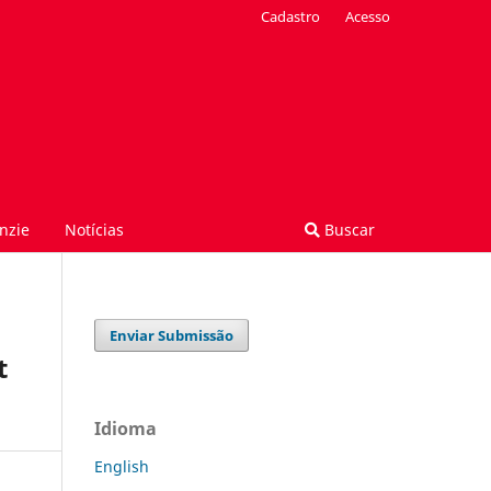
Cadastro
Acesso
nzie
Notícias
Buscar
Enviar Submissão
t
Idioma
English