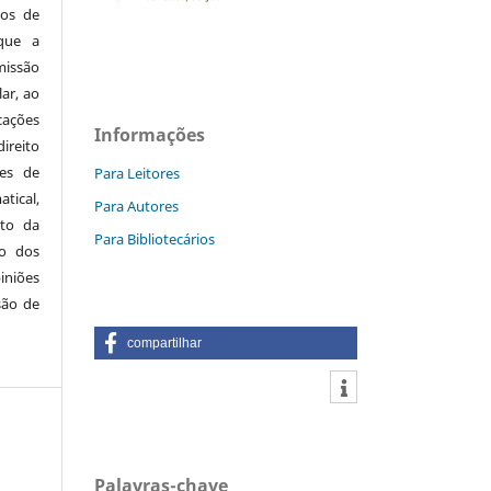
tos de
que a
missão
ar, ao
ações
Informações
direito
ões de
Para Leitores
tical,
Para Autores
lto da
Para Bibliotecários
lo dos
iniões
são de
compartilhar
Palavras-chave