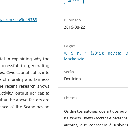
omackenzie.v9n19783
Publicado
2016-08-22
Edição
v. 9 n. 1 (2015): Revista Di
tal in explaining why the
Mackenzie
ccessful in generating
Seção
 Civic capital splits into
Doutrina
e of morality and fairness
The recent research shows
ctivity, output per capita
Licença
that the above factors are
ance of the Scandinavian
Os direitos autorais dos artigos publ
na
Revista Direito Mackenzie
pertenc
autores, que concedem à
Univer