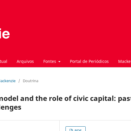
tual
Arquivos
Fontes
Portal de Periódicos
Macke
 Mackenzie
/
Doutrina
del and the role of civic capital: pas
lenges
PDF