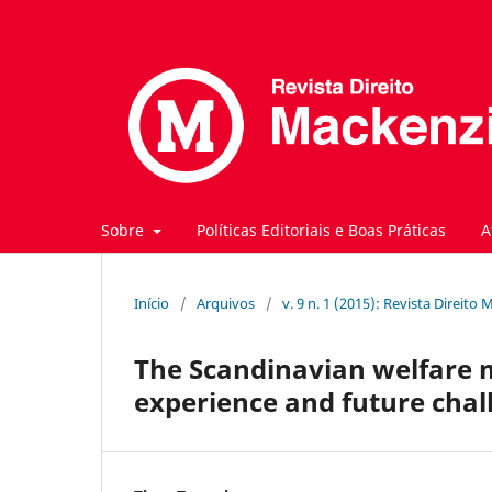
Sobre
Políticas Editoriais e Boas Práticas
A
Início
/
Arquivos
/
v. 9 n. 1 (2015): Revista Direito
The Scandinavian welfare mo
experience and future chal