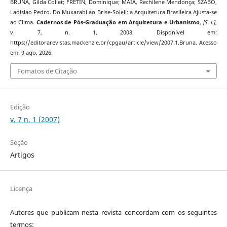
BRUNA, Gilda Collet; FRETIN, Dominique; MAIA, Rechilene Mendonça; SZABO,
Ladislao Pedro. Do Muxarabi ao Brise-Soleil: a Arquitetura Brasileira Ajusta-se
ao Clima.
Cadernos de Pós-Graduação em Arquitetura e Urbanismo
,
[S. l.]
,
v. 7, n. 1, 2008. Disponível em:
https://editorarevistas.mackenzie.br/cpgau/article/view/2007.1.Bruna. Acesso
em: 9 ago. 2026.
Fomatos de Citação
Edição
v. 7 n. 1 (2007)
Seção
Artigos
Licença
Autores que publicam nesta revista concordam com os seguintes
termos: