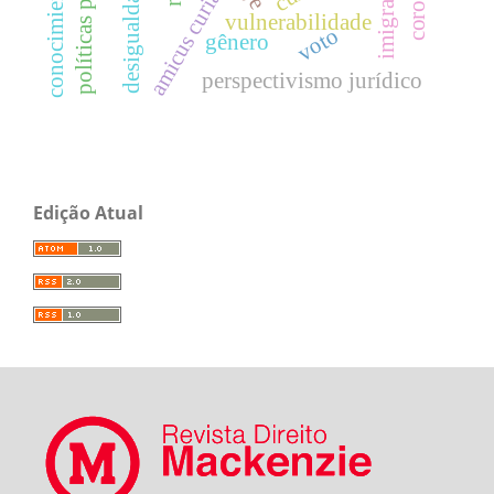
políticas públicas
imigrantes
desigualdade
amicus curiae
vulnerabilidade
voto
gênero
perspectivismo jurídico
Edição Atual