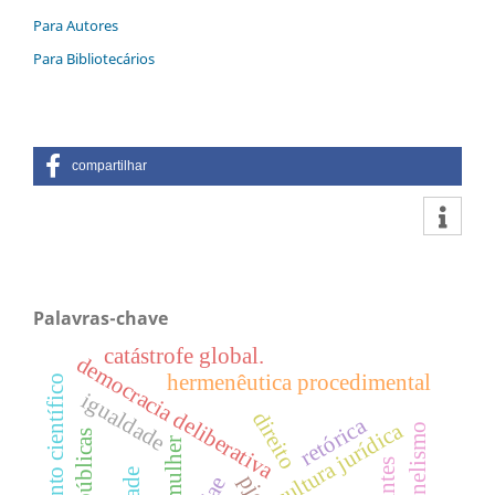
Para Autores
Para Bibliotecários
compartilhar
Palavras-chave
catástrofe global.
democracia deliberativa
hermenêutica procedimental
conocimiento científico
igualdade
direito
retórica
cultura jurídica
coronelismo
mulher
pje