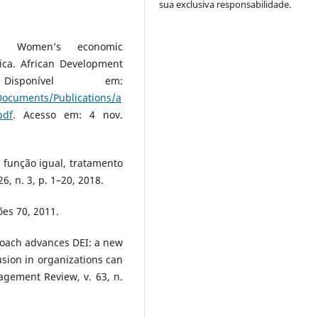
sua exclusiva responsabilidade.
. Women’s economic
ica. African Development
sponível em:
Documents/Publications/a
pdf
. Acesso em: 4 nov.
 função igual, tratamento
6, n. 3, p. 1–20, 2018.
ões 70, 2011.
roach advances DEI: a new
usion in organizations can
agement Review, v. 63, n.