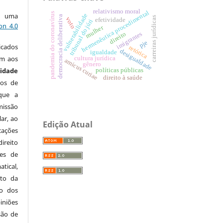
relativismo moral
hermenêutica procedimental
pandemia do coronavírus
ob uma
vulnerabilidade
democracia deliberativa
carreiras jurídicas
voto
efetividade
tribunal do júri
on 4.0
mulher
imigrantes
direito
pje
icados
retórica
desigualdade
igualdade
em aos
cultura jurídica
amicus curiae
gênero
sidade
políticas públicas
direito à saúde
tos de
que a
missão
ar, ao
Edição Atual
ações
direito
ões de
tical,
lto da
lo dos
iniões
são de