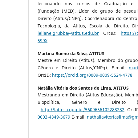
lecionando nos cursos de Graduação e M
(Fundação IMED). Líder do grupo de pesquis
Direito (Atitus/CNPq). Coordenadora do Centro
Tecnologia, da Atitus, Escola de Direito. Di
leilane.grubba@atitus.edu.br
OrcID:
https://
599X
Martina Bueno da Silva,
ATITUS
Mestre em Direito (Atitus). Membro do grupo 
Gênero e Direito (Atitus/CNPq). E-mail:
mar
OrcID:
https://orcid.org/0009-0009-5524-4778
Natália Vitória dos Santos de Lima,
ATITUS
Mestranda em Direito (Atitus Educação). Mem
Biopolítica, Gênero e Direito (At
http://lattes.cnpq.br/5609656102288282
OrcI
0003-4849-3679
E-mail:
nathaliavitoriaslima@gm