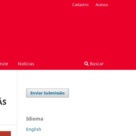
Cadastro
Acesso
nzie
Notícias
Buscar
Enviar Submissão
ÁS
Idioma
English