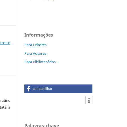
Informações
reito
Para Leitores
Para Autores
Para Bibliotecários
compartilhar
atine
atália
Palavras-chave