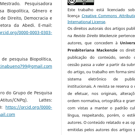
estrado. Pesquisadora
Este trabalho está licenciado s
a Biopolítica, Gênero e
licença
Creative Commons Attributi
 de Direito, Democracia e
International License
.
retora da Abedi. E-mail:
Os direitos autorais dos artigos publ
orcid.org/0000-0003-0303-
na
Revista Direito Mackenzie
pertenc
autores, que concedem à
Univer
Presbiteriana Mackenzie
os direi
publicação do conteúdo, sendo 
de pesquisa Biopolítica,
cessão passa a valer a partir da sub
tinabueno799@gmail.com
do artigo, ou trabalho em forma simil
sistema eletrônico de public
institucionais. A revista se reserva o 
bro do Grupo de Pesquisa
de efetuar, nos originais, alteraç
itus/CNPq). Lattes:
ordem normativa, ortográfica e grama
D:
https://orcid.org/0000-
com vistas a manter o padrão cu
ail.com
língua, respeitando, porém, o esti
autores. O conteúdo relatado e as op
emitidas pelos autores dos artigos 