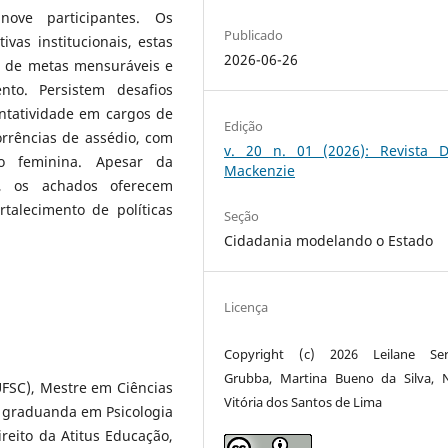
 nove participantes. Os
Publicado
vas institucionais, estas
2026-06-26
 de metas mensuráveis e
to. Persistem desafios
entatividade em cargos de
Edição
orrências de assédio, com
v. 20 n. 01 (2026): Revista Di
o feminina. Apesar da
Mackenzie
ca, os achados oferecem
talecimento de políticas
Seção
Cidadania modelando o Estado
Licença
Copyright (c) 2026 Leilane Serr
Grubba, Martina Bueno da Silva, N
UFSC), Mestre em Ciências
Vitória dos Santos de Lima
e graduanda em Psicologia
reito da Atitus Educação,