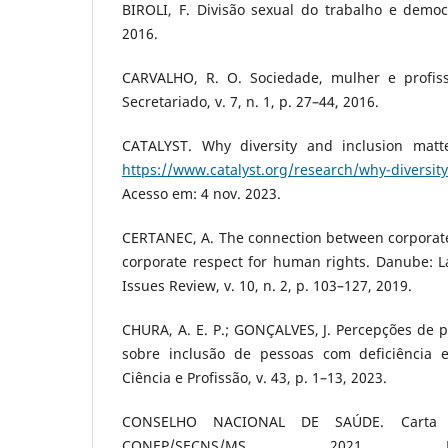
BIROLI, F. Divisão sexual do trabalho e democr
2016.
CARVALHO, R. O. Sociedade, mulher e profiss
Secretariado, v. 7, n. 1, p. 27–44, 2016.
CATALYST. Why diversity and inclusion matte
https://www.catalyst.org/research/why-diversit
Acesso em: 4 nov. 2023.
CERTANEC, A. The connection between corporate 
corporate respect for human rights. Danube: L
Issues Review, v. 10, n. 2, p. 103–127, 2019.
CHURA, A. E. P.; GONÇALVES, J. Percepções de p
sobre inclusão de pessoas com deficiência e
Ciência e Profissão, v. 43, p. 1–13, 2023.
CONSELHO NACIONAL DE SAÚDE. Carta C
CONEP/SECNS/MS. 2021. D