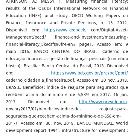
ATKINSON, A.; MESSY, F. Measuring financial literacy:
results of the OECD/ International Network on Financial
Education (INFE) pilot study. OECD Working Papers on
Finance, Insurance and Private Pensions, n. 15, 2012.
Disponível em:
http://www.keepeek
. com/Digital-Asset-
Management/oecd/ finance-and-investment/measuring-
financial-literacy_5k9csfs90fr4-en# page1. Acesso em: 9
maio 2016. BANCO CENTRAL DO BRASIL. Caderno de
educação financeira: gestão de finanças pessoais (conteúdo
básico). Brasília: Banco Central do Brasil, 2013. Disponível
em:
https://www.bcb.gov.br/pre/pef/port/
caderno_cidadania_financeira.pdf. Acesso em: 30 nov. 2018.
BRASIL. Benefícios: índice de reajuste para segurados que
recebem acima do mínimo é de 6,58% em 2017. 16 jan.
2017. Disponível em:
http://www.previdencia
.
gov.br/2017/01/beneficios-indice-de- reajuste-para-
segurados-que-recebem-acima-do-minimo-e-de-658-em-
2017/. Acesso em: 30. nov. 2018. BANCO MUNDIAL. World
development report 1994 : infrastructure for development :