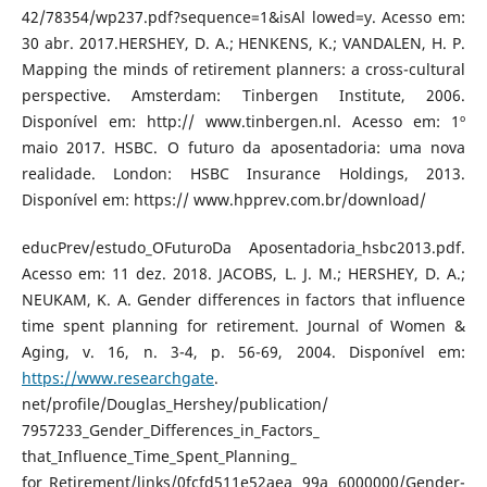
42/78354/wp237.pdf?sequence=1&isAl lowed=y. Acesso em:
30 abr. 2017.HERSHEY, D. A.; HENKENS, K.; VANDALEN, H. P.
Mapping the minds of retirement planners: a cross-cultural
perspective. Amsterdam: Tinbergen Institute, 2006.
Disponível em: http:// www.tinbergen.nl. Acesso em: 1º
maio 2017. HSBC. O futuro da aposentadoria: uma nova
realidade. London: HSBC Insurance Holdings, 2013.
Disponível em: https:// www.hpprev.com.br/download/
educPrev/estudo_OFuturoDa Aposentadoria_hsbc2013.pdf.
Acesso em: 11 dez. 2018. JACOBS, L. J. M.; HERSHEY, D. A.;
NEUKAM, K. A. Gender differences in factors that influence
time spent planning for retirement. Journal of Women &
Aging, v. 16, n. 3-4, p. 56-69, 2004. Disponível em:
https://www.researchgate
.
net/profile/Douglas_Hershey/publication/
7957233_Gender_Differences_in_Factors_
that_Influence_Time_Spent_Planning_
for_Retirement/links/0fcfd511e52aea 99a 6000000/Gender-