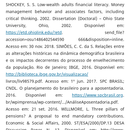
SHOCKEY, S. S. Low-wealth adults financial literacy. Money
management behavior and associates factors, including
critical thinking. 2002. Dissertation (Doctoral) – Ohio State
University, Ohio, 2002. Disponível em:
https://etd.ohiolink.edu/!etd
. send_file?
accession=osu1486402544590 666&disposition=inline.
Acesso em: 30 nov. 2018. SIMÕES, C. C. da S. Relações entre
as alterações históricas na dinâmica demográfica brasileira
e os impactos decorrentes do processo de envelhecimento
da população. Rio de Janeiro; IBGE, 2016. Disponível em:
http://biblioteca.ibge.gov.br/visualizacao/
livros/liv98579.pdf. Acesso em: 1º jun. 2017. SPC BRASIL;
CNDL. O planejamento do brasileiro para a aposentadoria.
2016. Disponível em:
https://www.spcbrasil.org
.
br/wpimprensa/wp-content/.../AnáliseAposentadoria.pdf.
Acesso em: 21 set. 2016. WILLMORE, L. Three pillars of
pensions? A proposal to end mandatory contributions.
Economic & Social Affairs, 2000. ST/ESA/2000/DP.13 DESA
Discussion Paper N. 13. Disponível em: http://www.