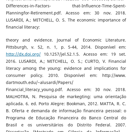
Differences-in-Factors- that-Influence-Time-Spent-
Planningfor-Retirement.pdf. Acesso em: 30 nov. 2018.
LUSARDI, A.; MITCHELL, O. S. The economic importance of
financial literacy:
theory and evidence. Journal of Economic Literature.
Pittsburgh, v. 52, n. 1, p. 5-44, 2014. Disponível em:
http://dx.doi.org/
10.1257/jel.52.1.5. Acesso em: 19 set.
2016. LUSARDI, A.; MITCHELL, O. S.; CURTO, V. Financial
literacy among the young: evidence and implications for
consumer policy. 2010. Disponível em: http://www.
dartmouth.edu/~alusardi/Papers/
Financial_literacy_young.pdf. Acesso em: 30 nov. 2018.
MALHOTRA, N. Pesquisa de markegting: uma orientação
aplicada. 6. ed. Porto Alegre: Bookman, 2012. MATTA, R. C.
B. Oferta e demanda de informação financeira pessoal: o
Programa de Educação Financeira do Banco Central do
Brasil e os universitários do Distrito Federal. 2007.
Dissertação (Mestrado em Ciência da Informação) –