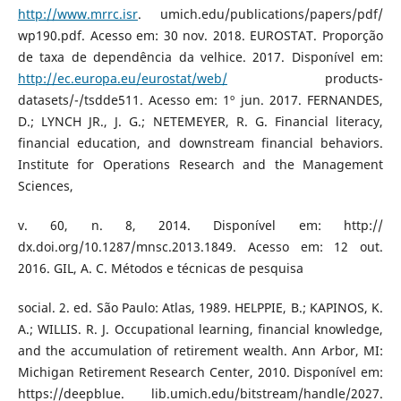
http://www.mrrc.isr
. umich.edu/publications/papers/pdf/
wp190.pdf. Acesso em: 30 nov. 2018. EUROSTAT. Proporção
de taxa de dependência da velhice. 2017. Disponível em:
http://ec.europa.eu/eurostat/web/
products-
datasets/-/tsdde511. Acesso em: 1º jun. 2017. FERNANDES,
D.; LYNCH JR., J. G.; NETEMEYER, R. G. Financial literacy,
financial education, and downstream financial behaviors.
Institute for Operations Research and the Management
Sciences,
v. 60, n. 8, 2014. Disponível em: http://
dx.doi.org/10.1287/mnsc.2013.1849. Acesso em: 12 out.
2016. GIL, A. C. Métodos e técnicas de pesquisa
social. 2. ed. São Paulo: Atlas, 1989. HELPPIE, B.; KAPINOS, K.
A.; WILLIS. R. J. Occupational learning, financial knowledge,
and the accumulation of retirement wealth. Ann Arbor, MI:
Michigan Retirement Research Center, 2010. Disponível em:
https://deepblue. lib.umich.edu/bitstream/handle/2027.