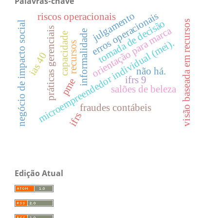
Palavras-chave
erros operacionais
julgamento
riscos operacionais
tomada de decisão
visão baseada em recursos
negócio de impacto social
orientação para marca
práticas gerenciais
informalidade
capacidade
microempreendedor individual (mei).
recursos
ias 40
não há.
ifrs 9
pme
salões de beleza
fraudes contábeis
ifrs
Edição Atual