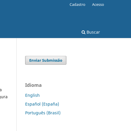
Cadastro
Acesso
Buscar
Enviar Submissão
Idioma
a
English
gura
Español (España)
Português (Brasil)