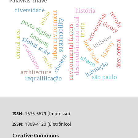
Palavras-chave
diversidade
história
urban
retrofit
urban environment
eco-tourism
desenvolvimento local
sustainability
porto digital
theory
teoria
environmental factors
central area
housing
turismo
global scale
área central
local scale
history
ecoturismo
clusters
ubano
recife
habitação
architecture
são paulo
requalificação
ISSN:
1676-6679 (Impresso)
ISSN:
1809-4120 (Eletrônico)
Creative Commons