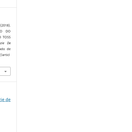
(2018).
ÃO DO
O TOSS
nzie De
rado de
/articl
zie de