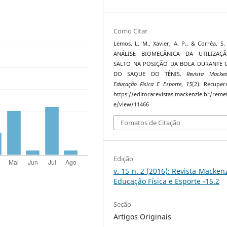
Como Citar
Lemos, L. M., Xavier, A. P., & Corrêa, S. 
ANÁLISE BIOMECÂNICA DA UTILIZAÇ
SALTO NA POSIÇÃO DA BOLA DURANTE 
DO SAQUE DO TÊNIS.
Revista Macke
Educação Física E Esporte
,
15
(2). Recupe
https://editorarevistas.mackenzie.br/remef
e/view/11466
Fomatos de Citação
Edição
v. 15 n. 2 (2016): Revista Macken
Educação Física e Esporte -15.2
Seção
Artigos Originais