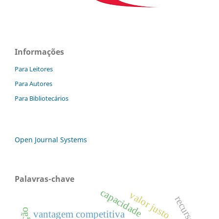
Informações
Para Leitores
Para Autores
Para Bibliotecários
Open Journal Systems
Palavras-chave
capacidade
valor justo
recursos
vantagem competitiva