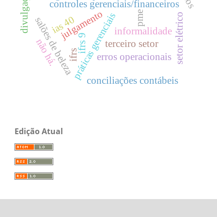
divulgação
controles gerenciais/financeiros
julgamento
pme
práticas gerenciais
setor elétrico
ias 40
salões de beleza
informalidade
ifrs 9
não há.
terceiro setor
ifrs
erros operacionais
conciliações contábeis
Edição Atual