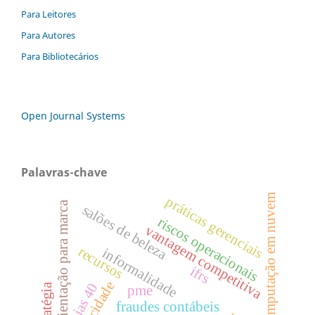
Para Leitores
Para Autores
Para Bibliotecários
Open Journal Systems
Palavras-chave
computação em nuvem
práticas gerenciais
orientação para marca
salões de beleza
riscos operacionais
vantagem competitiva
recursos
informalidade
ifrs
capacidade
ias 40
estratégia
pme
fraudes contábeis