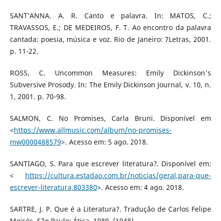
SANT’ANNA. A. R. Canto e palavra. In: MATOS, C.;
TRAVASSOS, E.; DE MEDEIROS, F. T. Ao encontro da palavra
cantada: poesia, música e voz. Rio de Janeiro: 7Letras, 2001.
p. 11-22.
ROSS, C. Uncommon Measures: Emily Dickinson's
Subversive Prosody. In: The Emily Dickinson Journal, v. 10, n.
1, 2001. p. 70-98.
SALMON, C. No Promises, Carla Bruni. Disponível em
<
https://www.allmusic.com/album/no-promises-
mw0000488579
>. Acesso em: 5 ago. 2018.
SANTIAGO, S. Para que escrever literatura?. Disponível em:
<
https://cultura.estadao.com.br/noticias/geral,para-que-
escrever-literatura,803380
>. Acesso em: 4 ago. 2018.
SARTRE, J. P. Que é a Literatura?. Tradução de Carlos Felipe
Moisés. São Paulo: Ática, 1989. (1948)