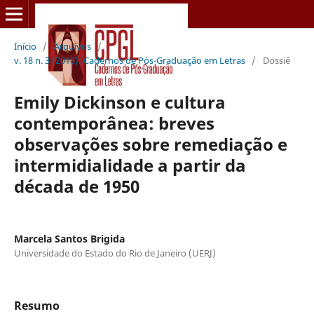
Início
/
Arquivos
/
v. 18 n. 3 (2018): Cadernos de Pós-Graduação em Letras
/
Dossiê
Emily Dickinson e cultura
contemporânea: breves
observações sobre remediação e
intermidialidade a partir da
década de 1950
Marcela Santos Brigida
Universidade do Estado do Rio de Janeiro (UERJ)
Resumo