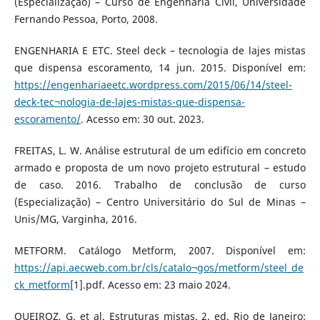
(Especialização) – Curso de Engenharia Civil, Universidade
Fernando Pessoa, Porto, 2008.
ENGENHARIA E ETC. Steel deck – tecnologia de lajes mistas
que dispensa escoramento, 14 jun. 2015. Disponível em:
https://engenhariaeetc.wordpress.com/2015/06/14/steel-
deck-tec¬nologia-de-lajes-mistas-que-dispensa-
escoramento/
. Acesso em: 30 out. 2023.
FREITAS, L. W. Análise estrutural de um edifício em concreto
armado e proposta de um novo projeto estrutural – estudo
de caso. 2016. Trabalho de conclusão de curso
(Especialização) – Centro Universitário do Sul de Minas –
Unis/MG, Varginha, 2016.
METFORM. Catálogo Metform, 2007. Disponível em:
https://api.aecweb.com.br/cls/catalo¬gos/metform/steel_de
ck_metform
[1].pdf. Acesso em: 23 maio 2024.
QUEIROZ, G. et al. Estruturas mistas. 2. ed. Rio de Janeiro: