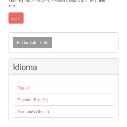
Malu Egidio da Silveira, Francis Ricardo dos Reis Justi
517
PDF
Enviar
Enviar Submissão
Submissão
Idioma
English
Español (España)
Português (Brasil)