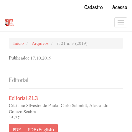
Navegação
Cadastro
Acesso
Principal
Conteúdo
principal
Toggl
Barra
navig
Lateral
Início
Arquivos
v. 21 n. 3 (2019)
Publicado:
17.10.2019
Editorial
Editorial 21.3
Cristiane Silvestre de Paula, Carlo Schmidt, Alessandra
Gotuzo Seabra
15-27
PDF
PDF (English)