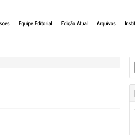
sões
Equipe Editorial
Edição Atual
Arquivos
Inst
E
S