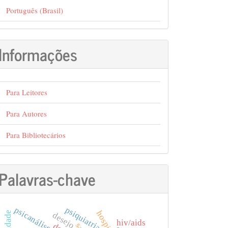
Português (Brasil)
Informações
Para Leitores
Para Autores
Para Bibliotecários
Palavras-chave
psiquiatria
psicanálise
hospital
desejo
hiv/aids