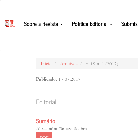
Navegação
Principal
Conteúdo
Sobre a Revista
Política Editorial
Submis
principal
Barra
Lateral
Início
Arquivos
v. 19 n. 1 (2017)
Publicado:
17.07.2017
Editorial
Sumário
Alessandra Gotuzo Seabra
PDF