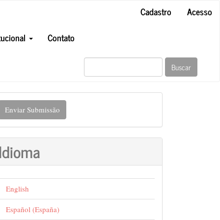
Cadastro
Acesso
itucional
Contato
Buscar
nviar
Enviar Submissão
ubmissão
Idioma
English
Español (España)