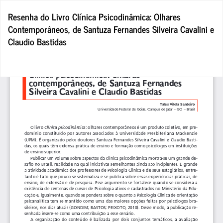
Voltar
Resenha do Livro Clínica Psicodinâmica: Olhares
aos
Contemporâneos, de Santuza Fernandes Silveira Cavalini e
Detalhes
Claudio Bastidas
do
Artigo
Bai
Ba
P