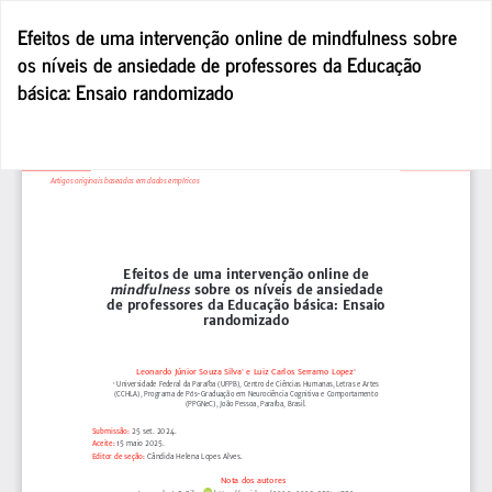
Voltar
Efeitos de uma intervenção online de mindfulness sobre
aos
os níveis de ansiedade de professores da Educação
Detalhes
básica: Ensaio randomizado
do
Artigo
Bai
Ba
P