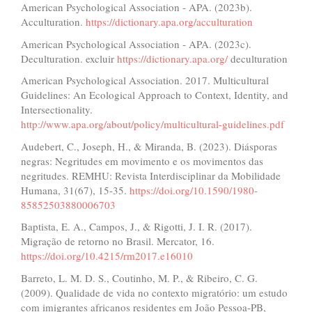
American Psychological Association - APA. (2023b).
Acculturation.
https://dictionary.apa.org/acculturation
American Psychological Association - APA. (2023c).
Deculturation. excluir
https://dictionary.apa.org/
deculturation
American Psychological Association. 2017. Multicultural
Guidelines: An Ecological Approach to Context, Identity, and
Intersectionality.
http://www.apa.org/about/policy/multicultural-guidelines.pdf
Audebert, C., Joseph, H., & Miranda, B. (2023). Diásporas
negras: Negritudes em movimento e os movimentos das
negritudes. REMHU: Revista Interdisciplinar da Mobilidade
Humana, 31(67), 15-35.
https://doi.org/10.1590/1980-
85852503880006703
Baptista, E. A., Campos, J., & Rigotti, J. I. R. (2017).
Migração de retorno no Brasil. Mercator, 16.
https://doi.org/10.4215/rm2017.e16010
Barreto, L. M. D. S., Coutinho, M. P., & Ribeiro, C. G.
(2009). Qualidade de vida no contexto migratório: um estudo
com imigrantes africanos residentes em João Pessoa-PB,