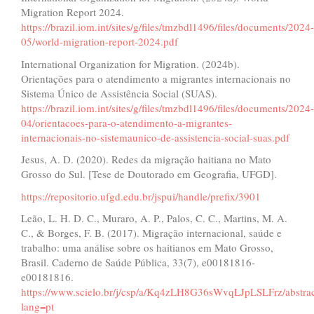
Migration Report 2024.
https://brazil.iom.int/sites/g/files/tmzbdl1496/files/documents/2024-
05/world-migration-report-2024.pdf
International Organization for Migration. (2024b).
Orientações para o atendimento a migrantes internacionais no
Sistema Único de Assistência Social (SUAS).
https://brazil.iom.int/sites/g/files/tmzbdl1496/files/documents/2024-
04/orientacoes-para-o-atendimento-a-migrantes-
internacionais-no-sistemaunico-de-assistencia-social-suas.pdf
Jesus, A. D. (2020). Redes da migração haitiana no Mato
Grosso do Sul. [Tese de Doutorado em Geografia, UFGD].
https://repositorio.ufgd.edu.br/jspui/handle/prefix/3901
Leão, L. H. D. C., Muraro, A. P., Palos, C. C., Martins, M. A.
C., & Borges, F. B. (2017). Migração internacional, saúde e
trabalho: uma análise sobre os haitianos em Mato Grosso,
Brasil. Caderno de Saúde Pública, 33(7), e00181816-
e00181816.
https://www.scielo.br/j/csp/a/Kq4zLH8G36sWvqLJpLSLFrz/abstrac
lang=pt