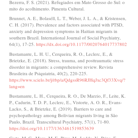
Bezerra, F. S. (2021). Refugiados em Mato Grosso do Sul: o
mito do acolhimento. Pimenta Cultural.
Brunnet, A. E., Bolaséll, L. T., Weber, J. L. A., & Kristensen,
C. H. (2017). Prevalence and factors associated with PTSD,
anxiety and depression symptoms in Haitian migrants in
southern Brazil. International Journal of Social Psychiatry,
64(1), 17-25.
https://dx.doi.org/10.1177/0020764017737802
Bustamante, L. H. U., Cerqueira, R. O., Leclerc, E., &
Brietzke, E. (2018). Stress, trauma, and posttraumatic stress
disorder in migrants: a comprehensive review. Revista
Brasileira de Psiquiatria, 40(2), 220-225.
https://www.scielo.br/j/rbp/a/QdgssR96RJHqJxc3Qf33Xvq/?
lang=en
Bustamante, L. H., Cerqueira, R. O., De Marzio, F., Leite, K.
P., Cadurin, T. D. P., Leclerc, E., Vistorte, A. O. R., Evans-
Lacko, S., & Brietzke, E. (2019). Barriers to care and
psychopathology among Bolivian migrants living in São
Paulo, Brazil. Transcultural Psychiatry, 57(1), 71-80.
https://doi.org/10.1177/1363461519853639
Carta, M. G., Moro, M. F., Piras, M., Ledda, V., Prina, E.,