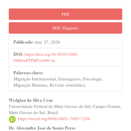
Barra
PDF
lateral
PDF (English)
de
artigos
Publicado:
mar. 27, 2026
DOI:
https://doi.org/10.5935/1980-
6906/ePTPSP16490.en
Palavras-chave:
Migração Internacional, Estrangeiros, Psicologia,
Migração Humana, Revisão sistemática
Conteúdo
Wydglan da Silva Cruz
Universidade Federal de Mato Grosso do Sul, Campo Grande,
do
Mato Grosso do Sul, Brasil
artigo
https://orcid.org/0000-0001-7085-7294
Dr. Alexandre José de Souza Peres