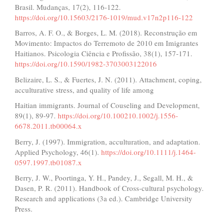
Brasil. Mudanças, 17(2), 116-122.
https://doi.org/10.15603/2176-1019/mud.v17n2p116-122
Barros, A. F. O., & Borges, L. M. (2018). Reconstrução em
Movimento: Impactos do Terremoto de 2010 em Imigrantes
Haitianos. Psicologia Ciência e Profissão, 38(1), 157-171.
https://doi.org/10.1590/1982-3703003122016
Belizaire, L. S., & Fuertes, J. N. (2011). Attachment, coping,
acculturative stress, and quality of life among
Haitian immigrants. Journal of Couseling and Development,
89(1), 89-97.
https://doi.org/10.100210.1002/j.1556-
6678.2011.tb00064.x
Berry, J. (1997). Immigration, acculturation, and adaptation.
Applied Psychology, 46(1).
https://doi.org/10.1111/j.1464-
0597.1997.tb01087.x
Berry, J. W., Poortinga, Y. H., Pandey, J., Segall, M. H., &
Dasen, P. R. (2011). Handbook of Cross-cultural psychology.
Research and applications (3a ed.). Cambridge University
Press.