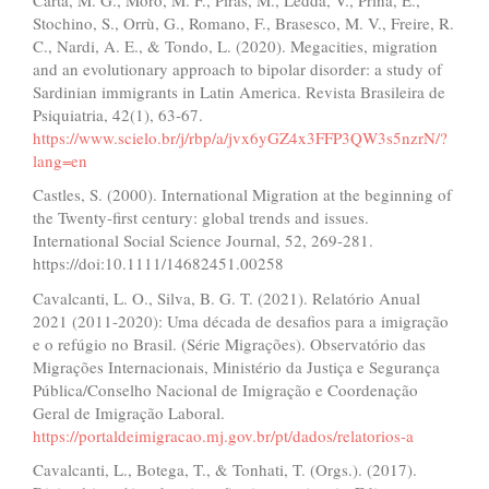
Stochino, S., Orrù, G., Romano, F., Brasesco, M. V., Freire, R.
C., Nardi, A. E., & Tondo, L. (2020). Megacities, migration
and an evolutionary approach to bipolar disorder: a study of
Sardinian immigrants in Latin America. Revista Brasileira de
Psiquiatria, 42(1), 63-67.
https://www.scielo.br/j/rbp/a/jvx6yGZ4x3FFP3QW3s5nzrN/?
lang=en
Castles, S. (2000). International Migration at the beginning of
the Twenty-first century: global trends and issues.
International Social Science Journal, 52, 269-281.
https://doi:10.1111/14682451.00258
Cavalcanti, L. O., Silva, B. G. T. (2021). Relatório Anual
2021 (2011-2020): Uma década de desafios para a imigração
e o refúgio no Brasil. (Série Migrações). Observatório das
Migrações Internacionais, Ministério da Justiça e Segurança
Pública/Conselho Nacional de Imigração e Coordenação
Geral de Imigração Laboral.
https://portaldeimigracao.mj.gov.br/pt/dados/relatorios-a
Cavalcanti, L., Botega, T., & Tonhati, T. (Orgs.). (2017).