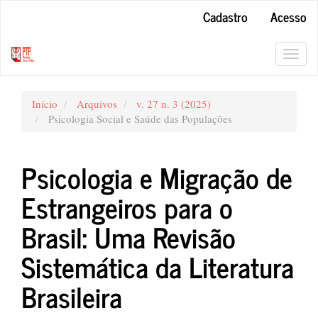
Navegação
Cadastro
Acesso
Principal
Conteúdo
principal
Toggl
Barra
navig
Lateral
Início
Arquivos
v. 27 n. 3 (2025)
Psicologia Social e Saúde das Populações
Psicologia e Migração de
Estrangeiros para o
Brasil: Uma Revisão
Sistemática da Literatura
Brasileira