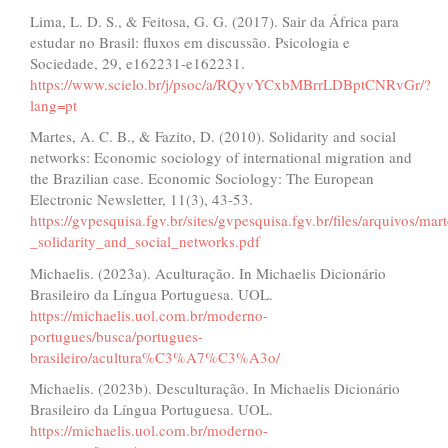
Lima, L. D. S., & Feitosa, G. G. (2017). Sair da África para
estudar no Brasil: fluxos em discussão. Psicologia e
Sociedade, 29, e162231-e162231.
https://www.scielo.br/j/psoc/a/RQyvYCxbMBrrLDBptCNRvGr/?
lang=pt
Martes, A. C. B., & Fazito, D. (2010). Solidarity and social
networks: Economic sociology of international migration and
the Brazilian case. Economic Sociology: The European
Electronic Newsletter, 11(3), 43-53.
https://gvpesquisa.fgv.br/sites/gvpesquisa.fgv.br/files/arquivos/mar
_solidarity_and_social_networks.pdf
Michaelis. (2023a). Aculturação. In Michaelis Dicionário
Brasileiro da Língua Portuguesa. UOL.
https://michaelis.uol.com.br/moderno-
portugues/busca/portugues-
brasileiro/acultura%C3%A7%C3%A3o/
Michaelis. (2023b). Desculturação. In Michaelis Dicionário
Brasileiro da Língua Portuguesa. UOL.
https://michaelis.uol.com.br/moderno-