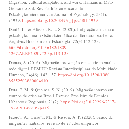
Migration, cultural adaptation, and work: Haitians in Mato
Grosso do Sul. Revista Interamericana de
Psicología/Interamerican Journal of Psychology, 58(1),
e1929.
https://doi.org/10.30849/ripijp.v58i1.1929
Danfá, L., & Aléssio, R. L. S. (2020). Imigração africana e
psicologia: uma revisão sistemática da literatura brasileira.
Arquivos Brasileiros de Psicologia, 72(3) 113-128.
http://dx.doi.org/10.36482/1809-
5267.ARBP2020v72i3p.113-128
Dantas, S. (2016). Migração, prevenção em saúde mental e
rede digital. REMHU: Revista Interdisciplinar da Mobilidade
Humana, 24(46), 143-157.
https://doi.org/10.1590/1980-
85852503880004610
Dota, E. M. & Queiroz, S. N. (2019). Migração interna em
tempos de crise no Brasil. Revista Brasileira de Estudos
Urbanos e Regionais, 21(2).
https://doi.org/10.22296/2317-
1529.2019v21n2p415
Faqueti, A., Grisotti, M., & Risson, A. P. (2020). Saúde de
imigrantes haitianos: revisão de estudos empíricos
qualitativos. Interface, 24.