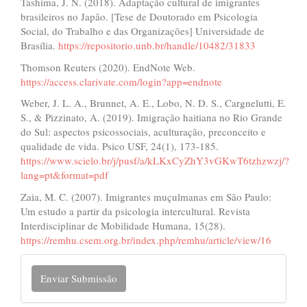
Tashima, J. N. (2018). Adaptação cultural de imigrantes
brasileiros no Japão. [Tese de Doutorado em Psicologia
Social, do Trabalho e das Organizações] Universidade de
Brasília.
https://repositorio.unb.br/handle/10482/31833
Thomson Reuters (2020). EndNote Web.
https://access.clarivate.com/login?app=endnote
Weber, J. L. A., Brunnet, A. E., Lobo, N. D. S., Cargnelutti, E.
S., & Pizzinato, A. (2019). Imigração haitiana no Rio Grande
do Sul: aspectos psicossociais, aculturação, preconceito e
qualidade de vida. Psico USF, 24(1), 173-185.
https://www.scielo.br/j/pusf/a/kLKxCyZhY3vGKwT6tzhzwzj/?
lang=pt&format=pdf
Zaia, M. C. (2007). Imigrantes muçulmanas em São Paulo:
Um estudo a partir da psicologia intercultural. Revista
Interdisciplinar de Mobilidade Humana, 15(28).
https://remhu.csem.org.br/index.php/remhu/article/view/16
Enviar
Enviar Submissão
Submissão