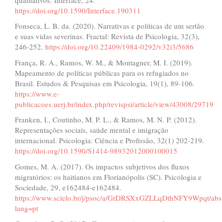
https://doi.org/10.1590/Interface.190311
Fonseca, L. B. da. (2020). Narrativas e políticas de um sertão
e suas vidas severinas. Fractal: Revista de Psicologia, 32(3),
246-252.
https://doi.org/10.22409/1984-0292/v32i3/5686
França, R. A., Ramos, W. M., & Montagner, M. I. (2019).
Mapeamento de políticas públicas para os refugiados no
Brasil. Estudos & Pesquisas em Psicologia, 19(1), 89-106.
https://www.e-
publicacoes.uerj.br/index.php/revispsi/article/view/43008/29719
Franken, I., Coutinho, M. P. L., & Ramos, M. N. P. (2012).
Representações sociais, saúde mental e imigração
internacional. Psicologia: Ciência e Profissão, 32(1) 202-219.
https://doi.org/10.1590/S1414-98932012000100015
Gomes, M. A. (2017). Os impactos subjetivos dos fluxos
migratórios: os haitianos em Florianópolis (SC). Psicologia e
Sociedade, 29, e162484-e162484.
https://www.scielo.br/j/psoc/a/GrDRSXxGZLLqDthNFY9Wpqt/abst
lang=pt