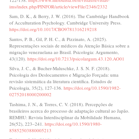
ims/index.php/PINFOR/article/viewFile/2346/2332
Sam, D. K., & Berry, J. W. (2016). The Cambridge Handbook
of Acculturation Psychology. Cambridge University Press.
https://doi.org/10.1017/CBO9781316219218
Santos, P. B., Gil, P. H. C., & Pizzinato, A. (2025).
Representações sociais de médicos da Atenção Básica sobre a
migração venezuelana ao Brasil. Psicologia: Argumento,
43(120).
https://doi.org/10.7213/psicolargum.43.120.AO01
Silva, J. C., & Bucher-Maluschke, J. S. N. F. (2018).
Psicologia dos Deslocamentos e Migração Forçada: uma
revisão sistemática da literatura científica. Estudos de
Psicologia, 35(2), 127-136.
https://doi.org/10.1590/1982-
02752018000200002
Tashima, J. N., & Torres, C. V. (2018). Percepções de
brasileiros acerca do processo de adaptação cultural ao Japão.
REMHU: Revista Interdisciplinar da Mobilidade Humana,
26(52), 223–241.
https://doi.org/10.1590/1980-
85852503880005213