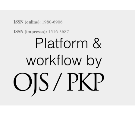
ISSN (online)
: 1980-6906
ISSN (impresso):
1516-3687