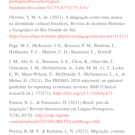
portugues/busca/portugues-
brasileiro/descultura%C3%A7%C3%A3o/
Oliveira, V. M. A. de. (2021). A imigração como uma marca
na identidade cultural brasileira. Revista do Instituto Histórico
e Geográfico do Rio Grande do Sul.
https://seer.ufrgs.br/index.php/revistaihgrgs/article/view/112211
Page, M. J., McKenzie, J. E., Bossuyt, P. M., Boutron, I.,
Hoffmann, T. C., Mulrow, C. D., Shamseer, L., Tetzlaff,
J. M., Akl, E. A., Brennan, S. E., Chou, R., Glanville, J.,
Grimshaw, J. M., Hróbjartsson, A., Lalu, M. M., Li, T., Loder,
E. W., Mayo-Wilson, E., McDonald, S., McGuinness, L. A., &
Moher, D. (2021). The PRISMA 2020 statement: an updated
guideline for reporting systematic reviews. BMJ (Clinical
research ed.), 372(71).
https://doi.org/10.1136/bmj.n71
Patarra, N. L., & Fernandes, D. (2011) Brasil: país de
migração? Revista Internacional em Língua Portuguesa,
3(24), 65-91.
http://aulp.org/wp-
content/uploads/2019/01/RILP24.pdf#page=360
Pessôa, B. M. S., & Kohatsu, L. N. (2023). Migração, comida