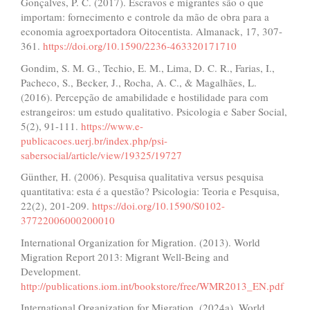
Gonçalves, P. C. (2017). Escravos e migrantes são o que
importam: fornecimento e controle da mão de obra para a
economia agroexportadora Oitocentista. Almanack, 17, 307-
361.
https://doi.org/10.1590/2236-463320171710
Gondim, S. M. G., Techio, E. M., Lima, D. C. R., Farias, I.,
Pacheco, S., Becker, J., Rocha, A. C., & Magalhães, L.
(2016). Percepção de amabilidade e hostilidade para com
estrangeiros: um estudo qualitativo. Psicologia e Saber Social,
5(2), 91-111.
https://www.e-
publicacoes.uerj.br/index.php/psi-
sabersocial/article/view/19325/19727
Günther, H. (2006). Pesquisa qualitativa versus pesquisa
quantitativa: esta é a questão? Psicologia: Teoria e Pesquisa,
22(2), 201-209.
https://doi.org/10.1590/S0102-
37722006000200010
International Organization for Migration. (2013). World
Migration Report 2013: Migrant Well-Being and
Development.
http://publications.iom.int/bookstore/free/WMR2013_EN.pdf
International Organization for Migration. (2024a). World