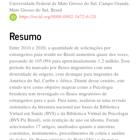
principal
Universidade Federal de Mato Grosso do Sul, Campo Grande,
Mato Grosso do Sul, Brasil
https://orcid.org/0000-0002-3472-6120
Resumo
Entre 2010 e 2020, a quantidade de solicitações por
estrangeiros para residir no Brasil aumentou quase dez vezes,
passando de 105.094 para aproximadamente 1,2 milhão. Esse
período foi marcado por fluxos migratórios com uma
diversidade de origens, com destaque para migrantes da
América do Sul, Caribe e África. Diante desse cenário, este
estudo teve como objetivo mapear como a Psicologia
brasileira tem investigado os fluxos migratórios de
estrangeiros para o país. Para tanto, realizou-se uma revisão
sistemática da literatura nacional nas bases da Biblioteca
Virtual em Saúde (BVS) e da Biblioteca Virtual de Psicologia
(BVS Psi Brasil), sem restrição de ano ou idioma. Foram
selecionados 17 artigos, analisados quanto a amostras,
construtos, instrumentos, procedimentos de coleta e análise
de dados. Os fluxos oriundos do Haiti (35%) e de países