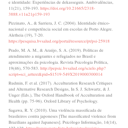
e identidade: Experiências de dekasseguis. Ambivalências,
11(21), 159-193.
https://doi.org/10.21665/2318-
3888.v11n21p159-193
Pizzinato, A., & Sarriera, J. C. (2004). Identidade étnico-
nacional e competência social em escolas de Porto Alegre.
Aletheia (19), 7-20.
https://pesquisa.bvsalud.org/portal/resource/pt/psi-25918
Prado, M. A. M., & Araújo, S. A. (2019). Políticas de
atendimento a migrantes e refugiados no Brasil e
aproximações da psicologia. Revista Psicologia Política,
19(46), 570-583.
http://pepsic.bvsalud.org/scielo.php?
script=sci_arttext&pid=S1519-549X2019000300014
Rudmin, F. et al. (2017). Acculturation Research Critiques
and Alternative Research Designs, In S. J. Schwartz, & J.
Unger (Eds.), The Oxford Handbook of Acculturation and
Health (pp. 75-96). Oxford Library of Psychology.
Sagawa, R. Y. (2010). Uma violência massificada de
brasileiros contra japoneses [The massificated violence from
Brazilians against Japaneses]. Psicólogo Informação, 14(14),
122-138.
https://www.metodista.br/revistas/revistas-