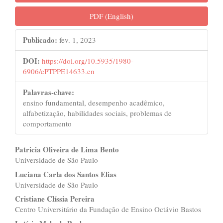
lateral
PDF (English)
de
artigos
Publicado:
fev. 1, 2023
DOI:
https://doi.org/10.5935/1980-
6906/ePTPPE14633.en
Palavras-chave:
ensino fundamental, desempenho acadêmico,
alfabetização, habilidades sociais, problemas de
comportamento
Conteúdo
Patricia Oliveira de Lima Bento
Universidade de São Paulo
do
Luciana Carla dos Santos Elias
artigo
Universidade de São Paulo
principal
Cristiane Clíssia Pereira
Centro Universitário da Fundação de Ensino Octávio Bastos