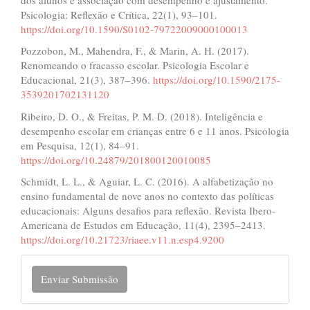
Psicologia: Reflexão e Crítica, 22(1), 93–101.
https://doi.org/10.1590/S0102-79722009000100013
Pozzobon, M., Mahendra, F., & Marin, A. H. (2017).
Renomeando o fracasso escolar. Psicologia Escolar e
Educacional, 21(3), 387–396.
https://doi.org/10.1590/2175-
3539201702131120
Ribeiro, D. O., & Freitas, P. M. D. (2018). Inteligência e
desempenho escolar em crianças entre 6 e 11 anos. Psicologia
em Pesquisa, 12(1), 84–91.
https://doi.org/10.24879/201800120010085
Schmidt, L. L., & Aguiar, L. C. (2016). A alfabetização no
ensino fundamental de nove anos no contexto das políticas
educacionais: Alguns desafios para reflexão. Revista Ibero-
Americana de Estudos em Educação, 11(4), 2395–2413.
https://doi.org/10.21723/riaee.v11.n.esp4.9200
Enviar
Enviar Submissão
Submissão