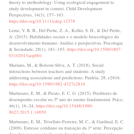
theory to methodology: Using ecological engagement to
study development in context. Child Development
Perspectives, 14(3), 157–163.
https://doi.org/10.1111/cdep.12378
Leme, V. R. B., Del Prette, Z. A., Koller, S. H., & Del Prette,
A. (2015). Habilidades sociais e o modelo bioecológico do
desenvolvimento humano: Análise e perspectivas. Psicologia
& Sociedade, 28(1), 181–193.
https://doi.org/10.1590/1807-
03102015aop001
Mariano, M., & Bolsoni-Silva, A. T. (2018). Social
interactions between teachers and students: A study
addressing associations and predictions. Paidéia, 28, e2816.
https://doi.org/10.1590/1982-4327e2816
Marturano, E. M., & Pizato, E. C. G. (2015). Preditores de
desempenho escolar no 5º ano do ensino fundamental. Psico,
46(1), 16–24.
https://doi.org/10.15448/1980-
8623.2015.1.14850
Marturano, E. M., Trivellato-Ferreira, M. C., & Gardinal, E. C.
(2009). Estresse cotidiano na transição da 1ª série: Percepção
dos alunos e associação com desempenho e ajustamento.