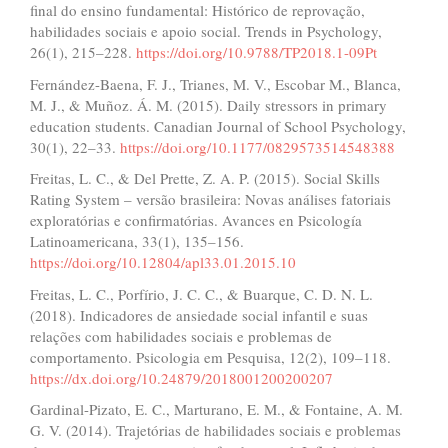
final do ensino fundamental: Histórico de reprovação,
habilidades sociais e apoio social. Trends in Psychology,
26(1), 215–228.
https://doi.org/10.9788/TP2018.1-09Pt
Fernández-Baena, F. J., Trianes, M. V., Escobar M., Blanca,
M. J., & Muñoz. Á. M. (2015). Daily stressors in primary
education students. Canadian Journal of School Psychology,
30(1), 22–33.
https://doi.org/10.1177/0829573514548388
Freitas, L. C., & Del Prette, Z. A. P. (2015). Social Skills
Rating System – versão brasileira: Novas análises fatoriais
exploratórias e confirmatórias. Avances en Psicología
Latinoamericana, 33(1), 135–156.
https://doi.org/10.12804/apl33.01.2015.10
Freitas, L. C., Porfírio, J. C. C., & Buarque, C. D. N. L.
(2018). Indicadores de ansiedade social infantil e suas
relações com habilidades sociais e problemas de
comportamento. Psicologia em Pesquisa, 12(2), 109–118.
https://dx.doi.org/10.24879/2018001200200207
Gardinal-Pizato, E. C., Marturano, E. M., & Fontaine, A. M.
G. V. (2014). Trajetórias de habilidades sociais e problemas