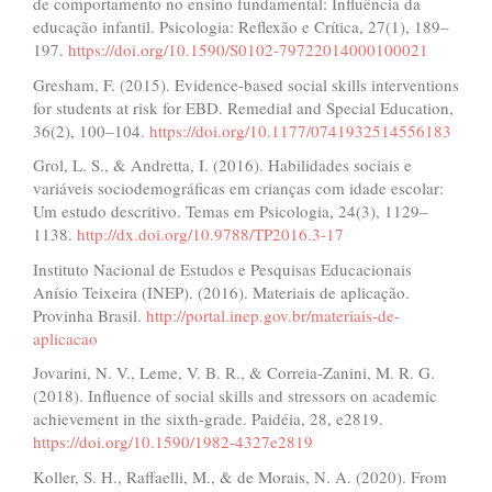
de comportamento no ensino fundamental: Influência da
educação infantil. Psicologia: Reflexão e Crítica, 27(1), 189–
197.
https://doi.org/10.1590/S0102-79722014000100021
Gresham, F. (2015). Evidence-based social skills interventions
for students at risk for EBD. Remedial and Special Education,
36(2), 100–104.
https://doi.org/10.1177/0741932514556183
Grol, L. S., & Andretta, I. (2016). Habilidades sociais e
variáveis sociodemográficas em crianças com idade escolar:
Um estudo descritivo. Temas em Psicologia, 24(3), 1129–
1138.
http://dx.doi.org/10.9788/TP2016.3-17
Instituto Nacional de Estudos e Pesquisas Educacionais
Anísio Teixeira (INEP). (2016). Materiais de aplicação.
Provinha Brasil.
http://portal.inep.gov.br/materiais-de-
aplicacao
Jovarini, N. V., Leme, V. B. R., & Correia-Zanini, M. R. G.
(2018). Influence of social skills and stressors on academic
achievement in the sixth-grade. Paidéia, 28, e2819.
https://doi.org/10.1590/1982-4327e2819
Koller, S. H., Raffaelli, M., & de Morais, N. A. (2020). From