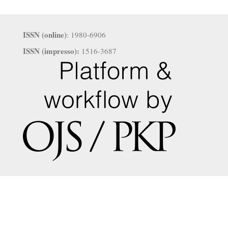
ISSN (online)
: 1980-6906
ISSN (impresso):
1516-3687