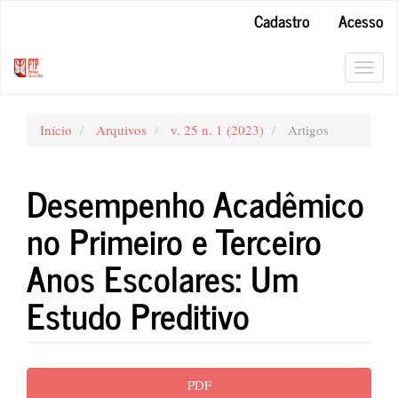
Navegação
Cadastro
Acesso
Principal
Conteúdo
principal
Toggl
Barra
navig
Lateral
Início
Arquivos
v. 25 n. 1 (2023)
Artigos
Desempenho Acadêmico
no Primeiro e Terceiro
Anos Escolares: Um
Estudo Preditivo
Barra
PDF