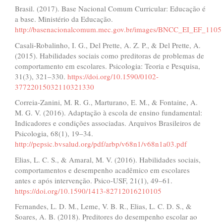
0
0
Brasil. (2017). Base Nacional Comum Curricular: Educação é
a base. Ministério da Educação.
http://basenacionalcomum.mec.gov.br/images/BNCC_EI_EF_110518
Casali-Robalinho, I. G., Del Prette, A. Z. P., & Del Prette, A.
(2015). Habilidades sociais como preditoras de problemas de
comportamento em escolares. Psicologia: Teoria e Pesquisa,
31(3), 321–330.
https://doi.org/10.1590/0102-
37722015032110321330
Correia-Zanini, M. R. G., Marturano, E. M., & Fontaine, A.
M. G. V. (2016). Adaptação à escola de ensino fundamental:
Indicadores e condições associadas. Arquivos Brasileiros de
Psicologia, 68(1), 19–34.
http://pepsic.bvsalud.org/pdf/arbp/v68n1/v68n1a03.pdf
Elias, L. C. S., & Amaral, M. V. (2016). Habilidades sociais,
comportamentos e desempenho acadêmico em escolares
antes e após intervenção. Psico-USF, 21(1), 49–61.
https://doi.org/10.1590/1413-82712016210105
Fernandes, L. D. M., Leme, V. B. R., Elias, L. C. D. S., &
Soares, A. B. (2018). Preditores do desempenho escolar ao