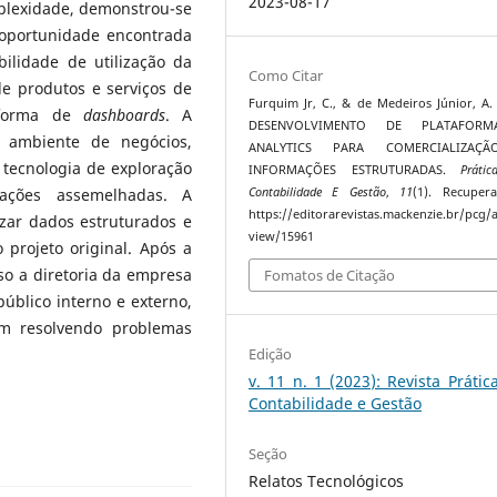
2023-08-17
plexidade, demonstrou-se
 oportunidade encontrada
ilidade de utilização da
Como Citar
de produtos e serviços de
Furquim Jr, C., & de Medeiros Júnior, A. 
aforma de
dashboards
. A
DESENVOLVIMENTO DE PLATAFOR
 ambiente de negócios,
ANALYTICS PARA COMERCIALIZAÇ
 tecnologia de exploração
INFORMAÇÕES ESTRUTURADAS.
Práti
Contabilidade E Gestão
,
11
(1). Recuper
ações assemelhadas. A
https://editorarevistas.mackenzie.br/pcg/a
izar dados estruturados e
view/15961
projeto original. Após a
so a diretoria da empresa
Fomatos de Citação
público interno e externo,
m resolvendo problemas
Edição
v. 11 n. 1 (2023): Revista Práti
Contabilidade e Gestão
Seção
Relatos Tecnológicos