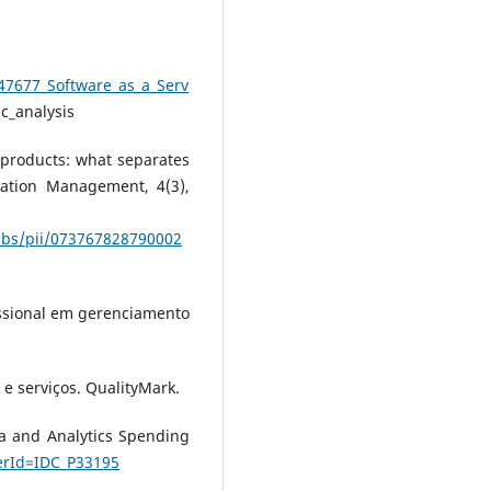
47677_Software_as_a_Serv
c_analysis
w products: what separates
vation Management, 4(3),
/abs/pii/073767828790002
issional em gerenciamento
 e serviços. QualityMark.
a and Analytics Spending
erId=IDC_P33195