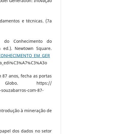
odel Generation: Inovação
ndamentos e técnicas. (7a
ia do Conhecimento do
a ed.). Newtown Square.
o_CONHECIMENTO_EM_GER
ta_edi%C3%A7%C3%A3o
m 87 anos, fecha as portas
o. https://
-souzabarros-com-87-
). Introdução à mineração de
 papel dos dados no setor