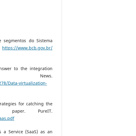
 e segmentos do Sistema
.
https://www.bcb.gov.br/
answer to the integration
get News.
78/Data-virtualization-
rategies for catching the
 paper. PureIT.
aas.pdf
s a Service (SaaS) as an