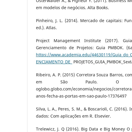
Osterwalder A., & Pigneur Y. (2011). Business M
em modelos de negócios. Alta Books.
Pinheiro, J. L. (2014). Mercado de capitais: Fu
ed.). Atlas.
Project Management Institute (2017). Gu
Gerenciamento de Projetos: Guia PMBOK. (6
https://www.academia.edu/44630119/Guia_d
ENCIAMENTO_DE_
PROJETOS_GUIA_PMBOK_Sex
Ribeiro, A. P. (2015) Corretora Souza Barros, co
em São Paulo. O Glob
oglobo.globo.com/economia/negocios/corretora
anos-fecha-as-portas-em-sao-paulo-17376497
Silva, L. A., Peres, S. M., & Boscarioli, C. (2016
dados: Com aplicações em R. Elsevier.
Trelewicz, J. Q (2016). Big Data e Big Money O