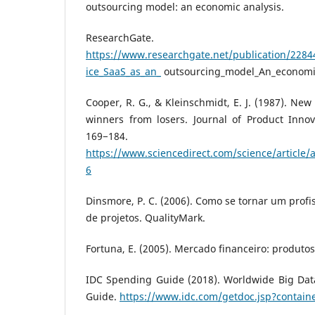
outsourcing model: an economic analysis.
ResearchGate.
https://www.researchgate.net/publication/2284
ice_SaaS_as_an_
outsourcing_model_An_economi
Cooper, R. G., & Kleinschmidt, E. J. (1987). Ne
winners from losers. Journal of Product Inno
169−184.
https://www.sciencedirect.com/science/article
6
Dinsmore, P. C. (2006). Como se tornar um prof
de projetos. QualityMark.
Fortuna, E. (2005). Mercado financeiro: produtos
IDC Spending Guide (2018). Worldwide Big Dat
Guide.
https://www.idc.com/getdoc.jsp?contain