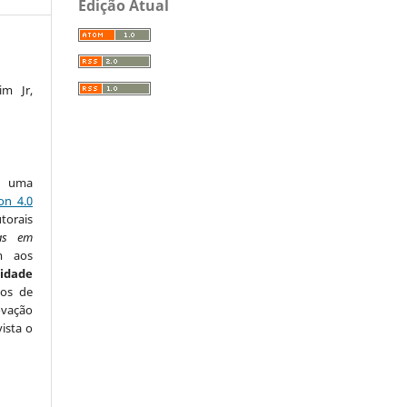
Edição Atual
im Jr,
ob uma
on 4.0
utorais
cas em
m aos
sidade
tos de
ovação
ista o