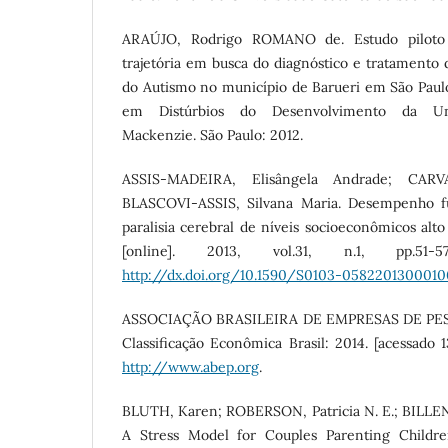
ARAÚJO, Rodrigo ROMANO de. Estudo pilot
trajetória em busca do diagnóstico e tratamento
do Autismo no município de Barueri em São Paulo
em Distúrbios do Desenvolvimento da Univ
Mackenzie. São Paulo: 2012.
ASSIS-MADEIRA, Elisângela Andrade; CAR
BLASCOVI-ASSIS, Silvana Maria. Desempenho f
paralisia cerebral de níveis socioeconômicos alto 
[online]. 2013, vol.31, n.1, pp.51-
http://dx.doi.org/10.1590/S0103-058220130001
ASSOCIAÇÃO BRASILEIRA DE EMPRESAS DE PESQU
Classificação Econômica Brasil: 2014. [acessado 
http://www.abep.org
.
BLUTH, Karen; ROBERSON, Patricia N. E.; BILLEN,
A Stress Model for Couples Parenting Childr