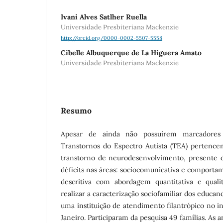
Ivani Alves Satlher Ruella
Universidade Presbiteriana Mackenzie
http://orcid.org/0000-0002-5507-5558
Cibelle Albuquerque de La Higuera Amato
Universidade Presbiteriana Mackenzie
Resumo
Apesar de ainda não possuírem marcadores b
Transtornos do Espectro Autista (TEA) pertenc
transtorno de neurodesenvolvimento, presente d
déficits
nas áreas: sociocomunicativa e comportam
descritiva com abordagem quantitativa e quali
realizar a caracterização sociofamiliar dos educ
uma instituição de atendimento filantrópico no i
Janeiro. Participaram da pesquisa 49 famílias. As 