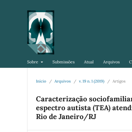
Sobre
Submissões
Atual
Arquivos
C
Início
/
Arquivos
/
v. 19 n. 1 (2019)
/
Artigos
Caracterização sociofamili
espectro autista (TEA) atend
Rio de Janeiro/RJ