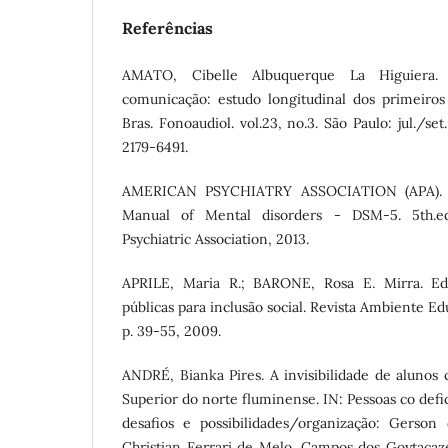
Referências
AMATO, Cibelle Albuquerque La Higuiera. 
comunicação: estudo longitudinal dos primeiros 
Bras. Fonoaudiol. vol.23, no.3. São Paulo: jul./se
2179-6491.
AMERICAN PSYCHIATRY ASSOCIATION (APA). Dia
Manual of Mental disorders - DSM-5. 5th.e
Psychiatric Association, 2013.
APRILE, Maria R.; BARONE, Rosa E. Mirra. Educ
públicas para inclusão social. Revista Ambiente Educ
p. 39-55, 2009.
ANDRÉ, Bianka Pires. A invisibilidade de alunos
Superior do norte fluminense. IN: Pessoas co defi
desafios e possibilidades/organização: Gerso
Christian Ferrari de Melo. Campos dos Goytacazes