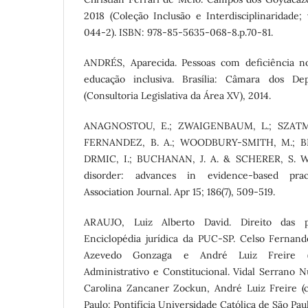
2018 (Coleção Inclusão e Interdisciplinaridade;
044-2). ISBN: 978-85-5635-068-8.p.70-81.
ANDRÉS, Aparecida. Pessoas com deficiência no
educação inclusiva. Brasília: Câmara dos De
(Consultoria Legislativa da Área XV), 2014.
ANAGNOSTOU, E.; ZWAIGENBAUM, L.; SZATMA
FERNANDEZ, B. A.; WOODBURY-SMITH, M.; BRY
DRMIC, I.; BUCHANAN, J. A. & SCHERER, S. W.
disorder: advances in evidence-based prac
Association Journal. Apr 15; 186(7), 509-519.
ARAUJO, Luiz Alberto David. Direito das p
Enciclopédia jurídica da PUC-SP. Celso Fernan
Azevedo Gonzaga e André Luiz Freire (co
Administrativo e Constitucional. Vidal Serrano N
Carolina Zancaner Zockun, André Luiz Freire (co
Paulo: Pontifícia Universidade Católica de São Paul