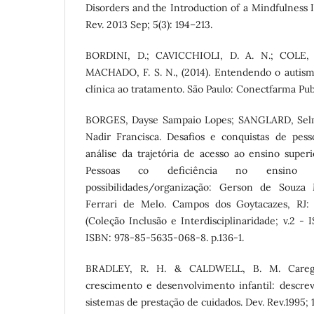
Disorders and the Introduction of a Mindfulness 
Rev. 2013 Sep; 5(3): 194–213.
BORDINI, D.; CAVICCHIOLI, D. A. N.; COLE,
MACHADO, F. S. N., (2014). Entendendo o autismo
clínica ao tratamento. São Paulo: Conectfarma Publ
BORGES, Dayse Sampaio Lopes; SANGLARD, Sel
Nadir Francisca. Desafios e conquistas de pes
análise da trajetória de acesso ao ensino super
Pessoas co deficiência no ensino s
possibilidades/organização: Gerson de Souza
Ferrari de Melo. Campos dos Goytacazes, RJ: B
(Coleção Inclusão e Interdisciplinaridade; v.2 -
ISBN: 978-85-5635-068-8. p.136-1.
BRADLEY, R. H. & CALDWELL, B. M. Caregi
crescimento e desenvolvimento infantil: descrev
sistemas de prestação de cuidados. Dev. Rev.1995; 