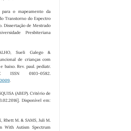
o para o mapeamento da
 do Transtorno do Espectro
. Dissertação de Mestrado
ersidade Presbiteriana
VALHO, Sueli Galego &
uncional de crianças com
e baixo. Rev. paul. pediatr.
57. ISSN 0103-0582.
00009
.
ISA (ABEP). Critério de
13.02.2016]. Disponível em:
 Rhett M. & SAMS, Juli M.
en With Autism Spectrum