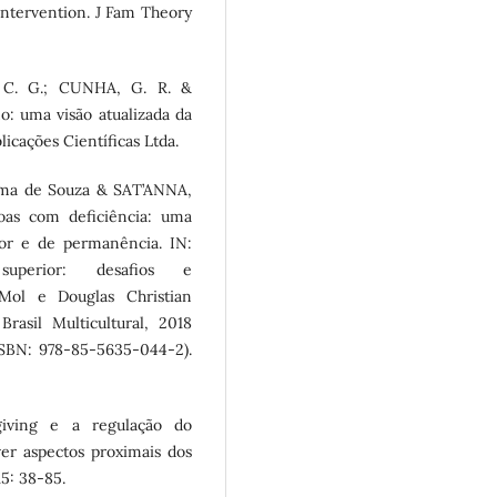
Intervention. J Fam Theory
 C. G.; CUNHA, G. R. &
: uma visão atualizada da
icações Científicas Ltda.
ma de Souza & SAT’ANNA,
soas com deficiência: uma
ior e de permanência. IN:
uperior: desafios e
 Mol e Douglas Christian
rasil Multicultural, 2018
 ISBN: 978-85-5635-044-2).
ving e a regulação do
er aspectos proximais dos
15: 38-85.