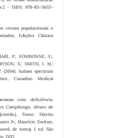
 v.2 - ISBN: 978-85-5635-
s censos populacionais e
putados, Edições Câmara
RI, P.; FOMBONNE, E.;
SON, S.; SMITH, I. M.;
 (2014). Autism spectrum
tice. Canadian Medical
essoas com deficiência.
des Campilongo, Alvaro de
ords.). Tomo: Direito
unes Jr., Maurício Zockun,
ord. de tomo). 1. ed. São
o, 2017.