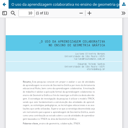
O uso da aprendizagem colaborativa no ensino de geometria gráfica