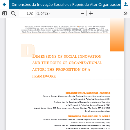
Dimensões da Inovação Social e os Papeis do Ator Organizacional: A Proposição de um Framework