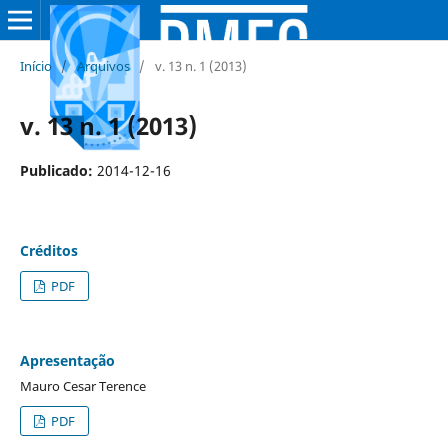
Início
/
Arquivos
/
v. 13 n. 1 (2013)
v. 13 n. 1 (2013)
Publicado:
2014-12-16
Créditos
PDF
Apresentação
Mauro Cesar Terence
PDF